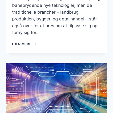
banebrydende nye teknologier, men de
traditionelle brancher – landbrug,
produktion, byggeri og detailhandel – står
også over for et pres om at tilpasse sig og
forny sig for…
BUSINESS
LÆS MERE
–
INNOVATION
I
TRADITIONELLE
BRANCHER