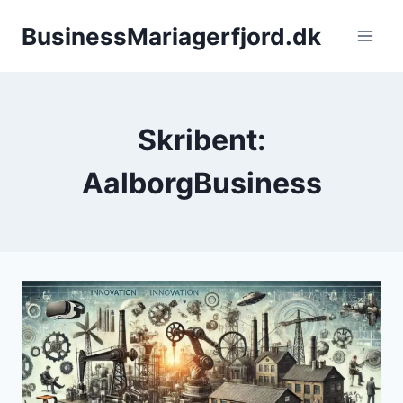
Fortsæt
BusinessMariagerfjord.dk
til
indhold
Skribent:
AalborgBusiness