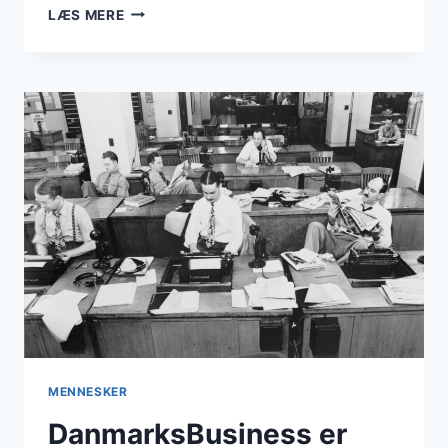
CTO
LÆS MERE
FRA
HERNING
MENNESKER
DanmarksBusiness er