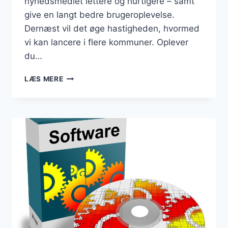
nyhedsmediet lettere og hurtigere – samt
give en langt bedre brugeroplevelse.
Dernæst vil det øge hastigheden, hvormed
vi kan lancere i flere kommuner. Oplever
du…
DANMARKSBUSINESS
LÆS MERE
ER
FLYTTET
TIL
NY
OG
HURTIGERE
SERVER