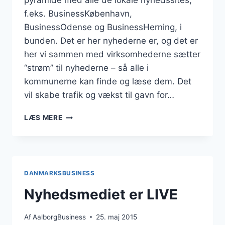
pyramide med alle de lokale nyhedssites,
f.eks. BusinessKøbenhavn,
BusinessOdense og BusinessHerning, i
bunden. Det er her nyhederne er, og det er
her vi sammen med virksomhederne sætter
“strøm” til nyhederne – så alle i
kommunerne kan finde og læse dem. Det
vil skabe trafik og vækst til gavn for…
LANDSDÆKKENDE
LÆS MERE
NYHEDSMEDIE
DANMARKSBUSINESS
Nyhedsmediet er LIVE
Af
AalborgBusiness
25. maj 2015