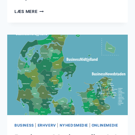
DANMARKSBUSINESS
LÆS MERE
ER
KOMMET
TÆTTERE
PÅ
REDAKTØREN
TIL
NYHEDSMEDIET
BUSINESS
|
ERHVERV
|
NYHEDSMEDIE
|
ONLINEMEDIE