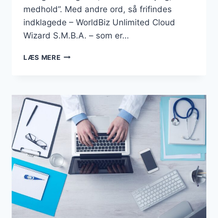
medhold”. Med andre ord, så frifindes
indklagede – WorldBiz Unlimited Cloud
Wizard S.M.B.A. – som er…
DOMÆNET
LÆS MERE
“BUSINESSESBJERG.DK”
FORBLIVER
EN
DEL
AF
DANMARKSBUSINESS